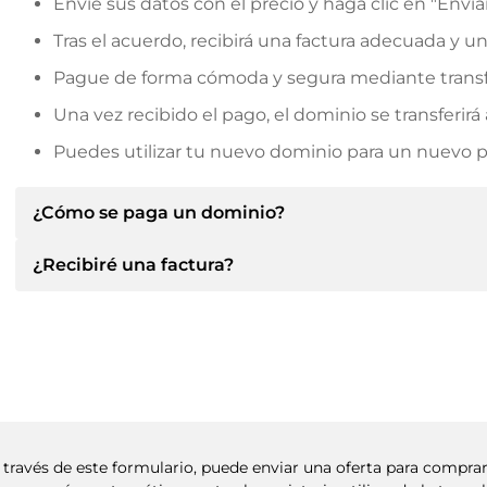
Envíe sus datos con el precio y haga clic en "Envia
Tras el acuerdo, recibirá una factura adecuada y u
Pague de forma cómoda y segura mediante transf
Una vez recibido el pago, el dominio se transferi
Puedes utilizar tu nuevo dominio para un nuevo pro
¿Cómo se paga un dominio?
¿Recibiré una factura?
Tras llegar a un acuerdo, el propietario le informará d
le facilitará los datos bancarios SEPA y, si lo desea,
Sí, el vendedor le enviará la factura correspondiente
Indique siempre el nombre de dominio y el número de 
un contrato de compra adicional si lo solicita.
A través de este formulario, puede enviar una oferta para compr