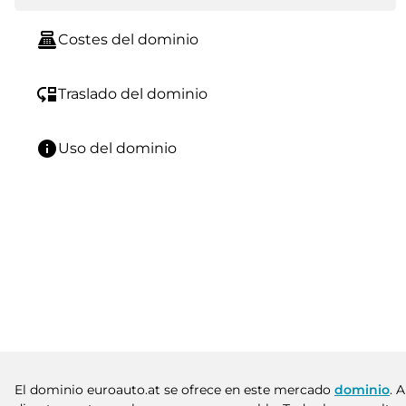
point_of_sale
Costes del dominio
move_down
Traslado del dominio
info
Uso del dominio
El dominio euroauto.at se ofrece en este mercado
dominio
. 