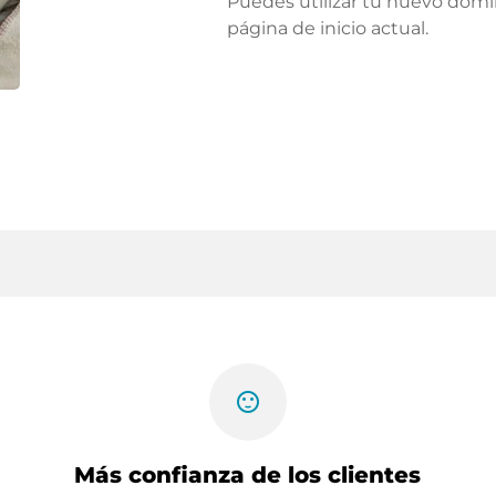
Puedes utilizar tu nuevo domi
página de inicio actual.
sentiment_satisfied
Más confianza de los clientes