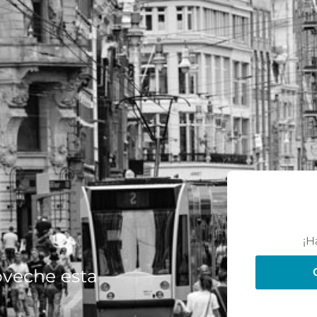
¡H
oveche esta