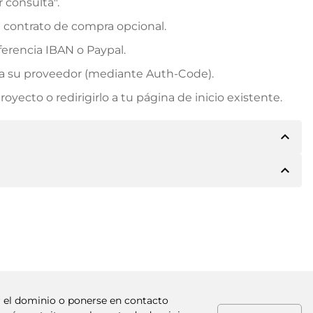
r consulta".
n contrato de compra opcional.
erencia IBAN o Paypal.
rá a su proveedor (mediante Auth-Code).
yecto o redirigirlo a tu página de inicio existente.
expand_less
expand_less
e los detalles del pago. A continuación, el propietario
 también le ofrecerá Paypal u otros métodos de pago.
. Para precios de compra superiores, también recibirá
factura al realizar la transferencia.
ar el dominio o ponerse en contacto